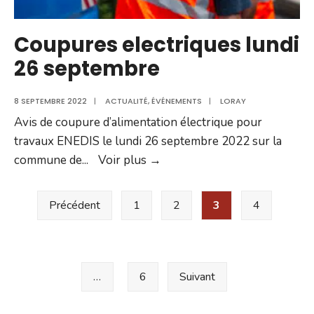
Coupures electriques lundi
26 septembre
8 SEPTEMBRE 2022
|
ACTUALITÉ
,
ÉVÉNEMENTS
|
LORAY
Avis de coupure d’alimentation électrique pour
travaux ENEDIS le lundi 26 septembre 2022 sur la
Coupures
commune de
...
Voir plus →
electriques
Pagination
lundi
Précédent
1
2
3
4
des
26
septembre
publications
…
6
Suivant