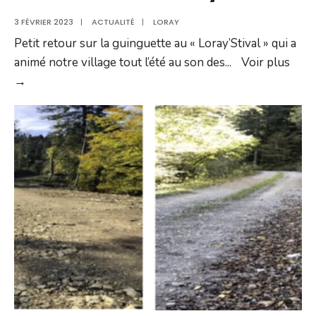
3 FÉVRIER 2023
|
ACTUALITÉ
|
LORAY
Petit retour sur la guinguette au « Loray’Stival » qui a
animé notre village tout l’été au son des
...
Voir plus
Un
→
été
festif
à
Loray