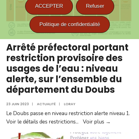
ACCEPTER
Refuser
Politique de confidentialité
Arrêté préfectoral portant
restriction provisoire des
usages de l’eau : niveau
alerte, sur l’ensemble du
département du Doubs
23 JUIN 2023
|
ACTUALITÉ
|
LORAY
Le Doubs passe en niveau restriction alerte niveau 1.
Arrêté
Voir le détails des restrictions
...
Voir plus →
préfectoral
portant