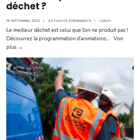
déchet ?
19 SEPTEMBRE 2022
|
ACTUALITÉ
,
ÉVÉNEMENTS
|
LORAY
Le meilleur déchet est celui que l’on ne produit pas !
Découvrez la programmation d’animations
...
Voir
Et
plus →
si
on
adoptait
le
zéro
déchet
?