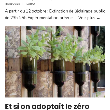
HORLOGER
|
LORAY
A partir du 12 octobre : Extinction de l’éclairage public
Extin
de 23h à 5h Expérimentation prévue
...
Voir plus →
de
l’écl
publi
Et si on adoptait le zéro