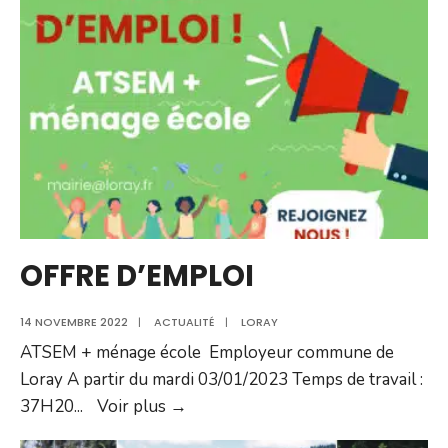
de
rencontre
avec
le
loup
?
OFFRE D’EMPLOI
14 NOVEMBRE 2022
|
ACTUALITÉ
|
LORAY
ATSEM + ménage école Employeur commune de
Loray A partir du mardi 03/01/2023 Temps de travail :
OFFRE
37H20
...
Voir plus →
D’EMPLOI