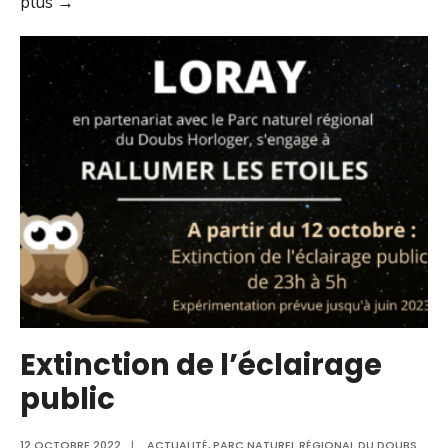
La
plus →
Gazette
de
Niellans
Extinction de l’éclairage
public
12 OCTOBRE 2022
|
ACTUALITÉ
,
PARC NATUREL RÉGIONAL DU DOUBS