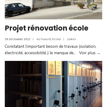
Projet rénovation école
28 DÉCEMBRE 2022
|
ACTUALITÉ
,
ÉCOLE
|
LORAY
Constatant l’important besoin de travaux (isolation,
Pro
électricité, accessibilité..) le manque de
...
Voir plus →
rén
éco