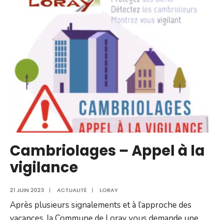
restriction
provisoire
des
usages
de
l’eau
:
niveau
alerte,
sur
l’ensemble
Cambriolages – Appel à la
du
vigilance
départemen
du
21 JUIN 2023
|
ACTUALITÉ
|
LORAY
Doubs
Après plusieurs signalements et à l’approche des
vacances, la Commune de Loray vous demande une
...