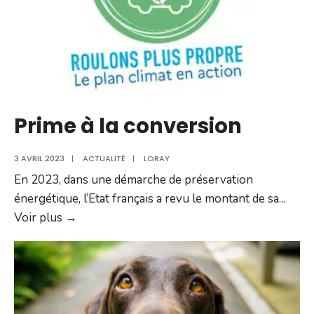
micro-
crèche
Prime à la conversion
3 AVRIL 2023
|
ACTUALITÉ
|
LORAY
En 2023, dans une démarche de préservation
énergétique, l’Etat français a revu le montant de sa
...
Prime
Voir plus →
à
la
conversion