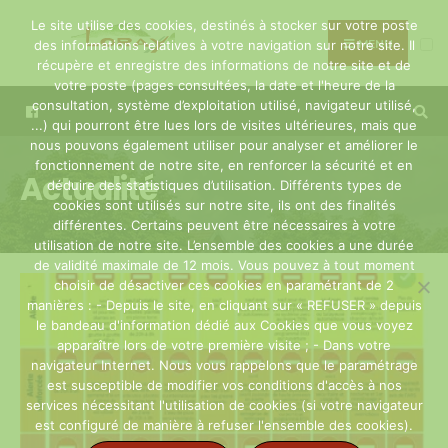
Search
Skip
Le site utilise des cookies, destinés à stocker sur votre poste
for:
to
MENU
des informations relatives à votre navigation sur notre site. Il
récupère et enregistre des informations de notre site et de
content
votre poste (pages consultées, la date et l'heure de la
consultation, système d’exploitation utilisé, navigateur utilisé,
...) qui pourront être lues lors de visites ultérieures, mais que
nous pouvons également utiliser pour analyser et améliorer le
fonctionnement de notre site, en renforcer la sécurité et en
Actualité
déduire des statistiques d’utilisation. Différents types de
cookies sont utilisés sur notre site, ils ont des finalités
différentes. Certains peuvent être nécessaires à votre
utilisation de notre site. L’ensemble des cookies a une durée
de validité maximale de 12 mois. Vous pouvez à tout moment
choisir de désactiver ces cookies en paramétrant de 2
manières : - Depuis le site, en cliquant sur « REFUSER » depuis
le bandeau d'information dédié aux Cookies que vous voyez
apparaître lors de votre première visite ; - Dans votre
navigateur Internet. Nous vous rappelons que le paramétrage
est susceptible de modifier vos conditions d'accès à nos
services nécessitant l'utilisation de cookies (si votre navigateur
est configuré de manière à refuser l'ensemble des cookies).