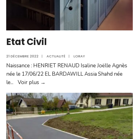
Etat Civil
21 DÉCEMBRE 2022
|
ACTUALITÉ
|
LORAY
Naissance : HENRIET RENAUD Isaline Joëlle Agnès
née le 17/06/22 EL BARDAWILL Assia Shahd née
Etat
le
...
Voir plus →
Civil