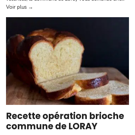
Cambriolages
Voir plus →
–
Appel
à
la
vigilance
Recette opération brioche
commune de LORAY