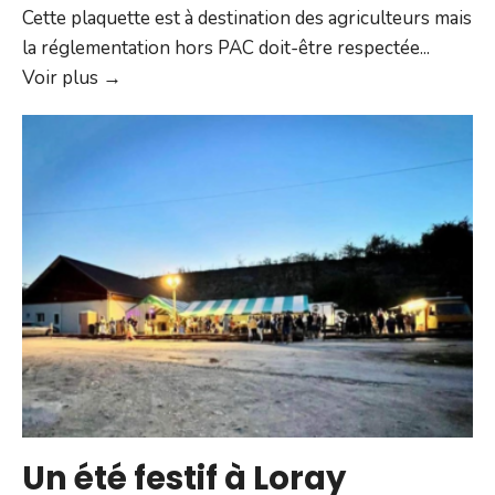
Cette plaquette est à destination des agriculteurs mais
la réglementation hors PAC doit-être respectée
...
Infos
Voir plus →
et
reglement
GESTION
DES
HAIES
EN
AGRICULTURE
DANS
LE
DOUBS
Un été festif à Loray