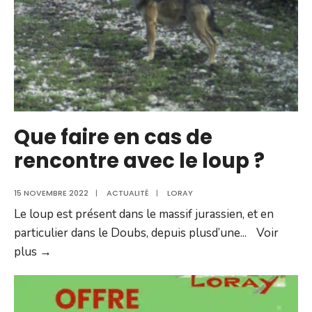
Que faire en cas de
rencontre avec le loup ?
15 NOVEMBRE 2022
|
ACTUALITÉ
|
LORAY
Le loup est présent dans le massif jurassien, et en
particulier dans le Doubs, depuis plusd’une
...
Voir
Que
plus →
faire
en
cas