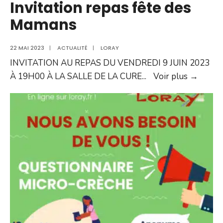
Invitation repas fête des
Mamans
22 MAI 2023
|
ACTUALITÉ
|
LORAY
INVITATION AU REPAS DU VENDREDI 9 JUIN 2023
Invitat
À 19H00 À LA SALLE DE LA CURE
...
Voir plus →
repas
fête
des
Mama