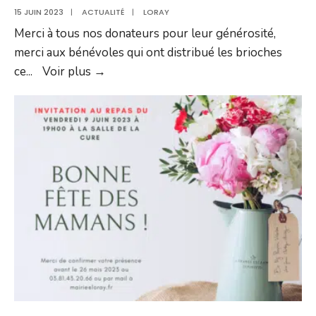
15 JUIN 2023
|
ACTUALITÉ
|
LORAY
Merci à tous nos donateurs pour leur générosité,
merci aux bénévoles qui ont distribué les brioches
Recette
ce
...
Voir plus →
opération
brioche
commune
de
LORAY