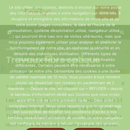
Search
Skip
Le site utilise des cookies, destinés à stocker sur votre poste
for:
to
MENU
des informations relatives à votre navigation sur notre site. Il
récupère et enregistre des informations de notre site et de
content
votre poste (pages consultées, la date et l'heure de la
consultation, système d’exploitation utilisé, navigateur utilisé,
...) qui pourront être lues lors de visites ultérieures, mais que
nous pouvons également utiliser pour analyser et améliorer le
fonctionnement de notre site, en renforcer la sécurité et en
HOME
ACTUALITÉ
TRAVAUX FIBRE OPTIQUE
déduire des statistiques d’utilisation. Différents types de
Travaux fibre optique
cookies sont utilisés sur notre site, ils ont des finalités
différentes. Certains peuvent être nécessaires à votre
utilisation de notre site. L’ensemble des cookies a une durée
de validité maximale de 12 mois. Vous pouvez à tout moment
choisir de désactiver ces cookies en paramétrant de 2
10 JUILLET 2023
|
ACTUALITÉ
|
LORAY
manières : - Depuis le site, en cliquant sur « REFUSER » depuis
le bandeau d'information dédié aux Cookies que vous voyez
Les travaux de déploiement vont reprendre le 11
apparaître lors de votre première visite ; - Dans votre
navigateur Internet. Nous vous rappelons que le paramétrage
juillet selon le plan ci-dessous. Le SMIX Doubs
est susceptible de modifier vos conditions d'accès à nos
THD espère une éligibilité pour l’ensemble de la
services nécessitant l'utilisation de cookies (si votre navigateur
commune à la rentrée scolaire (si d’autres aléas
est configuré de manière à refuser l'ensemble des cookies).