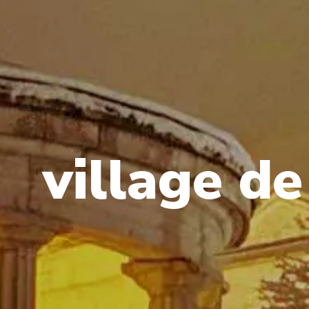
v
i
l
l
a
g
e
d
e