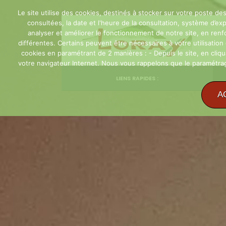
Le site utilise des cookies, destinés à stocker sur votre poste des
consultées, la date et l'heure de la consultation, système d’expl
analyser et améliorer le fonctionnement de notre site, en renforc
différentes. Certains peuvent être nécessaires à votre utilisatio
cookies en paramétrant de 2 manières : - Depuis le site, en cliq
votre navigateur Internet. Nous vous rappelons que le paramétrage
LIENS RAPIDES :
A