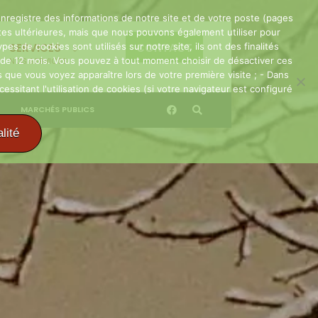
t enregistre des informations de notre site et de votre poste (pages
visites ultérieures, mais que nous pouvons également utiliser pour
pes de cookies sont utilisés sur notre site, ils ont des finalités
SERVICES
CONTACT
le de 12 mois. Vous pouvez à tout moment choisir de désactiver ces
NOS SERVICES
 que vous voyez apparaître lors de votre première visite ; - Dans
sitant l'utilisation de cookies (si votre navigateur est configuré
MARCHÉS PUBLICS
lité