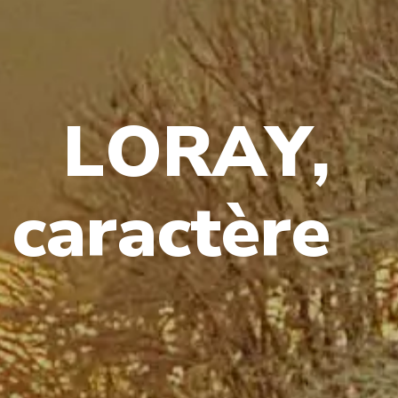
L
O
R
A
Y
,
c
a
r
a
c
t
è
r
e