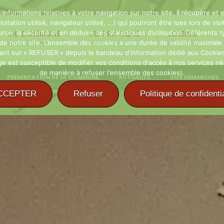
 informations relatives à votre navigation sur notre site. Il récupère e
oitation utilisé, navigateur utilisé, ...) qui pourront être lues lors de 
er la sécurité et en déduire des statistiques d’utilisation. Différents ty
VIE COMMUNE
VIE PRATIQUE
LOISIRS
n de notre site. L’ensemble des cookies a une durée de validité maxima
VOUS ET NOUS
VOTRE VIE
VOS LOISIRS
uant sur « REFUSER » depuis le bandeau d'information dédié aux Cookies
 est susceptible de modifier vos conditions d'accès à nos services néces
de manière à refuser l'ensemble des cookies).
PRÉSENTATION DE LA COMMUNE
ACTUALITÉ
VOS DÉMARCHES
CCEPTER
Refuser
Politique de confidentia