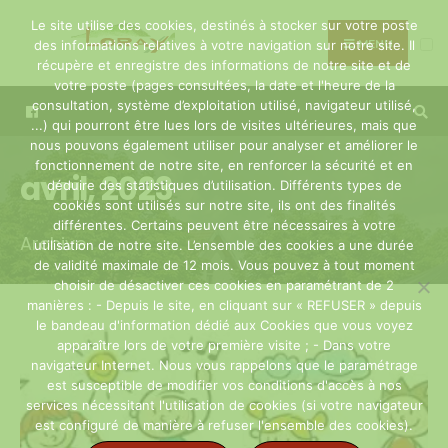
Search
Skip
Le site utilise des cookies, destinés à stocker sur votre poste
for:
to
MENU
des informations relatives à votre navigation sur notre site. Il
récupère et enregistre des informations de notre site et de
content
votre poste (pages consultées, la date et l'heure de la
consultation, système d’exploitation utilisé, navigateur utilisé,
...) qui pourront être lues lors de visites ultérieures, mais que
nous pouvons également utiliser pour analyser et améliorer le
fonctionnement de notre site, en renforcer la sécurité et en
avril, 2023
déduire des statistiques d’utilisation. Différents types de
cookies sont utilisés sur notre site, ils ont des finalités
différentes. Certains peuvent être nécessaires à votre
Archive
utilisation de notre site. L’ensemble des cookies a une durée
de validité maximale de 12 mois. Vous pouvez à tout moment
choisir de désactiver ces cookies en paramétrant de 2
manières : - Depuis le site, en cliquant sur « REFUSER » depuis
le bandeau d'information dédié aux Cookies que vous voyez
apparaître lors de votre première visite ; - Dans votre
navigateur Internet. Nous vous rappelons que le paramétrage
est susceptible de modifier vos conditions d'accès à nos
services nécessitant l'utilisation de cookies (si votre navigateur
est configuré de manière à refuser l'ensemble des cookies).