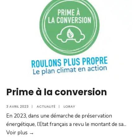
de
vous
!
Questionnaire
micro-
crèche
Prime à la conversion
3 AVRIL 2023
|
ACTUALITÉ
|
LORAY
En 2023, dans une démarche de préservation
énergétique, l’Etat français a revu le montant de sa
...
Prime
Voir plus →