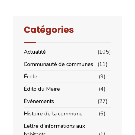
à
la
conversion
Catégories
Actualité
(105)
Communauté de communes
(11)
École
(9)
Édito du Maire
(4)
Événements
(27)
Histoire de la commune
(6)
Lettre d'informations aux
habitants
(1)