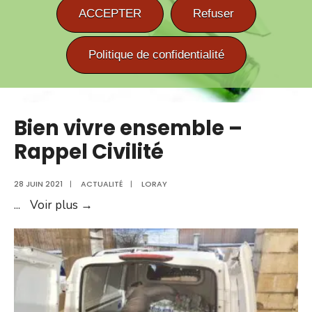
ACCEPTER
Refuser
Politique de confidentialité
Bien vivre ensemble –
Rappel Civilité
28 JUIN 2021
|
ACTUALITÉ
|
LORAY
Bien
...
Voir plus →
vivre
ensemble
–
Rappel
Civilité