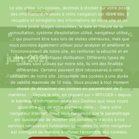
Search
Skip
Le site utilise des cookies, destinés à stocker sur votre poste
for:
to
MENU
des informations relatives à votre navigation sur notre site. Il
récupère et enregistre des informations de notre site et de
content
votre poste (pages consultées, la date et l'heure de la
consultation, système d’exploitation utilisé, navigateur utilisé,
...) qui pourront être lues lors de visites ultérieures, mais que
nous pouvons également utiliser pour analyser et améliorer le
fonctionnement de notre site, en renforcer la sécurité et en
juin, 2021
déduire des statistiques d’utilisation. Différents types de
cookies sont utilisés sur notre site, ils ont des finalités
différentes. Certains peuvent être nécessaires à votre
Archive
utilisation de notre site. L’ensemble des cookies a une durée
de validité maximale de 12 mois. Vous pouvez à tout moment
choisir de désactiver ces cookies en paramétrant de 2
manières : - Depuis le site, en cliquant sur « REFUSER » depuis
le bandeau d'information dédié aux Cookies que vous voyez
apparaître lors de votre première visite ; - Dans votre
navigateur Internet. Nous vous rappelons que le paramétrage
est susceptible de modifier vos conditions d'accès à nos
services nécessitant l'utilisation de cookies (si votre navigateur
est configuré de manière à refuser l'ensemble des cookies).