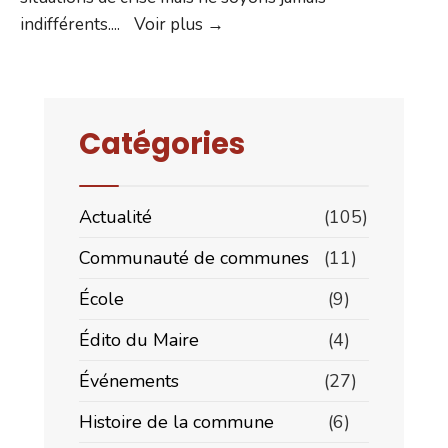
L’édito
indifférents.
...
Voir plus →
du
Maire
–
Mai
Catégories
2021
Actualité
(105)
Communauté de communes
(11)
École
(9)
Édito du Maire
(4)
Événements
(27)
Histoire de la commune
(6)