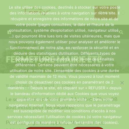
Search
Skip
Le site utilise des cookies, destinés à stocker sur votre poste
for:
to
MENU
des informations relatives à votre navigation sur notre site. Il
récupère et enregistre des informations de notre site et de
content
votre poste (pages consultées, la date et l'heure de la
consultation, système d’exploitation utilisé, navigateur utilisé,
...) qui pourront être lues lors de visites ultérieures, mais que
nous pouvons également utiliser pour analyser et améliorer le
fonctionnement de notre site, en renforcer la sécurité et en
HOME
ACTUALITÉ
FERMETURE MAIRIE ÉTÉ
déduire des statistiques d’utilisation. Différents types de
FERMETURE MAIRIE ÉTÉ
cookies sont utilisés sur notre site, ils ont des finalités
différentes. Certains peuvent être nécessaires à votre
utilisation de notre site. L’ensemble des cookies a une durée
de validité maximale de 12 mois. Vous pouvez à tout moment
choisir de désactiver ces cookies en paramétrant de 2
10 JUILLET 2021
|
ACTUALITÉ
|
LORAY
manières : - Depuis le site, en cliquant sur « REFUSER » depuis
le bandeau d'information dédié aux Cookies que vous voyez
Le secrétariat est fermé du 24 juillet 12h au 08
apparaître lors de votre première visite ; - Dans votre
navigateur Internet. Nous vous rappelons que le paramétrage
août inclus pour les vacances.
est susceptible de modifier vos conditions d'accès à nos
services nécessitant l'utilisation de cookies (si votre navigateur
Pour les urgences appelez M. Le maire au
est configuré de manière à refuser l'ensemble des cookies).