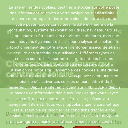
Search
Skip
Le site utilise des cookies, destinés à stocker sur votre poste
for:
to
MENU
des informations relatives à votre navigation sur notre site. Il
récupère et enregistre des informations de notre site et de
content
votre poste (pages consultées, la date et l'heure de la
consultation, système d’exploitation utilisé, navigateur utilisé,
...) qui pourront être lues lors de visites ultérieures, mais que
nous pouvons également utiliser pour analyser et améliorer le
fonctionnement de notre site, en renforcer la sécurité et en
HOME
PÉRISCOLAIRE
CHASSE AUX COULEURS AU CENTRE DE
déduire des statistiques d’utilisation. Différents types de
LOISIRS…
cookies sont utilisés sur notre site, ils ont des finalités
Chasse aux couleurs au
différentes. Certains peuvent être nécessaires à votre
utilisation de notre site. L’ensemble des cookies a une durée
centre de loisirs…
de validité maximale de 12 mois. Vous pouvez à tout moment
choisir de désactiver ces cookies en paramétrant de 2
manières : - Depuis le site, en cliquant sur « REFUSER » depuis
le bandeau d'information dédié aux Cookies que vous voyez
apparaître lors de votre première visite ; - Dans votre
10 JUILLET 2021
|
PÉRISCOLAIRE
|
LORAY
navigateur Internet. Nous vous rappelons que le paramétrage
est susceptible de modifier vos conditions d'accès à nos
Bravo à nos petits chasseurs du jour, qui ont fait
services nécessitant l'utilisation de cookies (si votre navigateur
une jolie récolte de couleurs dans la nature et les
est configuré de manière à refuser l'ensemble des cookies).