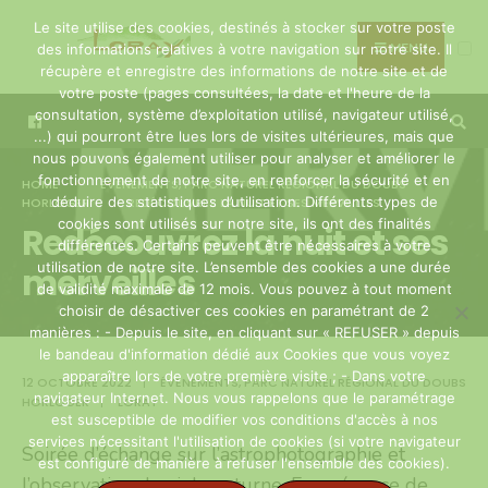
Search
Skip
Le site utilise des cookies, destinés à stocker sur votre poste
for:
to
MENU
des informations relatives à votre navigation sur notre site. Il
récupère et enregistre des informations de notre site et de
content
votre poste (pages consultées, la date et l'heure de la
consultation, système d’exploitation utilisé, navigateur utilisé,
...) qui pourront être lues lors de visites ultérieures, mais que
nous pouvons également utiliser pour analyser et améliorer le
fonctionnement de notre site, en renforcer la sécurité et en
HOME
ÉVÉNEMENTS
,
PARC NATUREL RÉGIONAL DU DOUBS
déduire des statistiques d’utilisation. Différents types de
HORLOGER
REDÉCOUVREZ LA NUIT ET SES MERVEILLES
cookies sont utilisés sur notre site, ils ont des finalités
Redécouvrez la nuit et ses
différentes. Certains peuvent être nécessaires à votre
utilisation de notre site. L’ensemble des cookies a une durée
merveilles
de validité maximale de 12 mois. Vous pouvez à tout moment
choisir de désactiver ces cookies en paramétrant de 2
manières : - Depuis le site, en cliquant sur « REFUSER » depuis
le bandeau d'information dédié aux Cookies que vous voyez
apparaître lors de votre première visite ; - Dans votre
12 OCTOBRE 2022
|
ÉVÉNEMENTS
,
PARC NATUREL RÉGIONAL DU DOUBS
navigateur Internet. Nous vous rappelons que le paramétrage
HORLOGER
|
LORAY
est susceptible de modifier vos conditions d'accès à nos
services nécessitant l'utilisation de cookies (si votre navigateur
Soirée d’échange sur l’astrophotographie et
est configuré de manière à refuser l'ensemble des cookies).
l’observation du ciel nocturne. En présence de