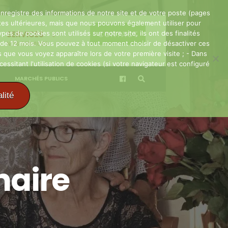
t enregistre des informations de notre site et de votre poste (pages
visites ultérieures, mais que nous pouvons également utiliser pour
pes de cookies sont utilisés sur notre site, ils ont des finalités
SERVICES
CONTACT
le de 12 mois. Vous pouvez à tout moment choisir de désactiver ces
NOS SERVICES
 que vous voyez apparaître lors de votre première visite ; - Dans
sitant l'utilisation de cookies (si votre navigateur est configuré
MARCHÉS PUBLICS
lité
naire