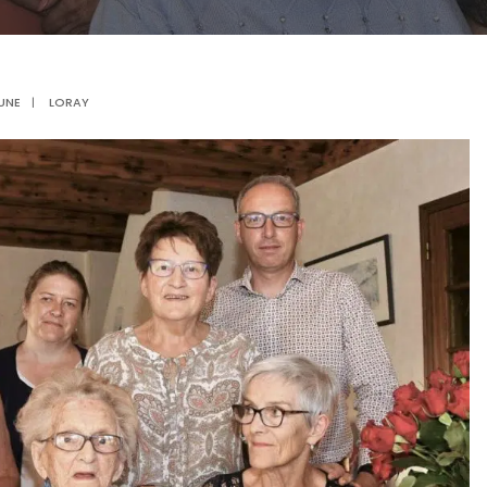
UNE
|
LORAY