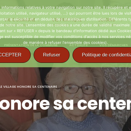
 informations relatives à votre navigation sur notre site. Il récupère e
oitation utilisé, navigateur utilisé, ...) qui pourront être lues lors de 
er la sécurité et en déduire des statistiques d’utilisation. Différents ty
VIE COMMUNE
VIE PRATIQUE
LOISIRS
n de notre site. L’ensemble des cookies a une durée de validité maxima
VOUS ET NOUS
VOTRE VIE
VOS LOISIRS
uant sur « REFUSER » depuis le bandeau d'information dédié aux Cookies
 est susceptible de modifier vos conditions d'accès à nos services néces
de manière à refuser l'ensemble des cookies).
PRÉSENTATION DE LA COMMUNE
ACTUALITÉ
VOS DÉMARCHES
CCEPTER
Refuser
Politique de confidentia
LE VILLAGE HONORE SA CENTENAIRE
honore sa cente