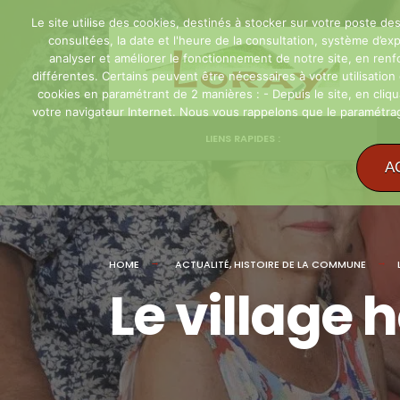
for:
Le site utilise des cookies, destinés à stocker sur votre poste des
consultées, la date et l'heure de la consultation, système d’expl
Skip
analyser et améliorer le fonctionnement de notre site, en renforc
to
différentes. Certains peuvent être nécessaires à votre utilisatio
content
cookies en paramétrant de 2 manières : - Depuis le site, en cliq
votre navigateur Internet. Nous vous rappelons que le paramétrage
LIENS RAPIDES :
A
HOME
ACTUALITÉ
,
HISTOIRE DE LA COMMUNE
Le village 