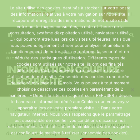
Search
Skip
Le site utilise des cookies, destinés à stocker sur votre poste
for:
to
MENU
des informations relatives à votre navigation sur notre site. Il
récupère et enregistre des informations de notre site et de
content
votre poste (pages consultées, la date et l'heure de la
consultation, système d’exploitation utilisé, navigateur utilisé,
...) qui pourront être lues lors de visites ultérieures, mais que
nous pouvons également utiliser pour analyser et améliorer le
fonctionnement de notre site, en renforcer la sécurité et en
HOME
ACTUALITÉ
INFORMATION COUPURE
déduire des statistiques d’utilisation. Différents types de
ÉLECTRICITÉ
cookies sont utilisés sur notre site, ils ont des finalités
INFORMATION COUPURE
différentes. Certains peuvent être nécessaires à votre
utilisation de notre site. L’ensemble des cookies a une durée
ÉLECTRICITÉ
de validité maximale de 12 mois. Vous pouvez à tout moment
choisir de désactiver ces cookies en paramétrant de 2
manières : - Depuis le site, en cliquant sur « REFUSER » depuis
le bandeau d'information dédié aux Cookies que vous voyez
apparaître lors de votre première visite ; - Dans votre
16 FÉVRIER 2022
|
ACTUALITÉ
|
LORAY
navigateur Internet. Nous vous rappelons que le paramétrage
est susceptible de modifier vos conditions d'accès à nos
La mairie de Loray vous informe qu’une coupure
services nécessitant l'utilisation de cookies (si votre navigateur
de courant est programmée le mardi 8 mars
est configuré de manière à refuser l'ensemble des cookies).