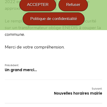
2022 entre 8h30 et 12h30 pour une durée
ACCEPTER
Refuser
approximative de 3 heures.
Politique de confidentialité
Le remplacement d’un équipement de sécurité
sur un transformateur oblige ENEDIS à couper la
commune.
Merci de votre compréhension.
Précédent:
Un grand merci…
Suivant:
Nouvelles horaires mairie