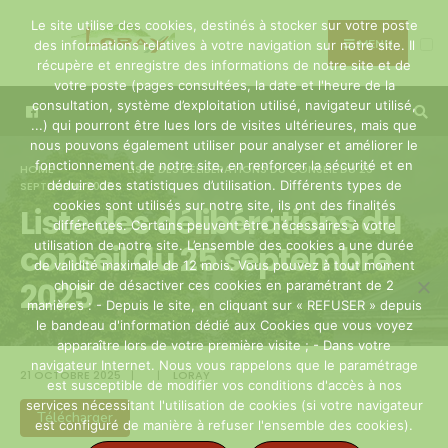
Search
Skip
Le site utilise des cookies, destinés à stocker sur votre poste
for:
to
MENU
des informations relatives à votre navigation sur notre site. Il
récupère et enregistre des informations de notre site et de
content
votre poste (pages consultées, la date et l'heure de la
consultation, système d’exploitation utilisé, navigateur utilisé,
...) qui pourront être lues lors de visites ultérieures, mais que
nous pouvons également utiliser pour analyser et améliorer le
fonctionnement de notre site, en renforcer la sécurité et en
HOME
LISTE DES DÉLIBÉRATIONS DU CONSEIL DU 25
déduire des statistiques d’utilisation. Différents types de
SEPTEMBRE 2025
cookies sont utilisés sur notre site, ils ont des finalités
Liste des délibérations du
différentes. Certains peuvent être nécessaires à votre
utilisation de notre site. L’ensemble des cookies a une durée
conseil du 25 septembre
de validité maximale de 12 mois. Vous pouvez à tout moment
2025
choisir de désactiver ces cookies en paramétrant de 2
manières : - Depuis le site, en cliquant sur « REFUSER » depuis
le bandeau d'information dédié aux Cookies que vous voyez
apparaître lors de votre première visite ; - Dans votre
navigateur Internet. Nous vous rappelons que le paramétrage
21 OCTOBRE 2025
|
|
LORAY
est susceptible de modifier vos conditions d'accès à nos
services nécessitant l'utilisation de cookies (si votre navigateur
Télécharger
est configuré de manière à refuser l'ensemble des cookies).