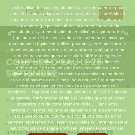
Search
Skip
Le site utilise des cookies, destinés à stocker sur votre poste
for:
to
MENU
des informations relatives à votre navigation sur notre site. Il
récupère et enregistre des informations de notre site et de
content
votre poste (pages consultées, la date et l'heure de la
consultation, système d’exploitation utilisé, navigateur utilisé,
...) qui pourront être lues lors de visites ultérieures, mais que
nous pouvons également utiliser pour analyser et améliorer le
fonctionnement de notre site, en renforcer la sécurité et en
HOME
ACTUALITÉ
COUPURE D’EAU LE 26 SEPTEMBRE
déduire des statistiques d’utilisation. Différents types de
COUPURE D’EAU LE 26
cookies sont utilisés sur notre site, ils ont des finalités
différentes. Certains peuvent être nécessaires à votre
SEPTEMBRE
utilisation de notre site. L’ensemble des cookies a une durée
de validité maximale de 12 mois. Vous pouvez à tout moment
choisir de désactiver ces cookies en paramétrant de 2
manières : - Depuis le site, en cliquant sur « REFUSER » depuis
le bandeau d'information dédié aux Cookies que vous voyez
22 SEPTEMBRE 2023
|
ACTUALITÉ
|
LORAY
apparaître lors de votre première visite ; - Dans votre
navigateur Internet. Nous vous rappelons que le paramétrage
En raison de travaux hydrauliques sur la
est susceptible de modifier vos conditions d'accès à nos
services nécessitant l'utilisation de cookies (si votre navigateur
commune d’Avoudrey par la société Gaz et Eaux,
est configuré de manière à refuser l'ensemble des cookies).
une coupure d’eau est prévue le
MARDI 26