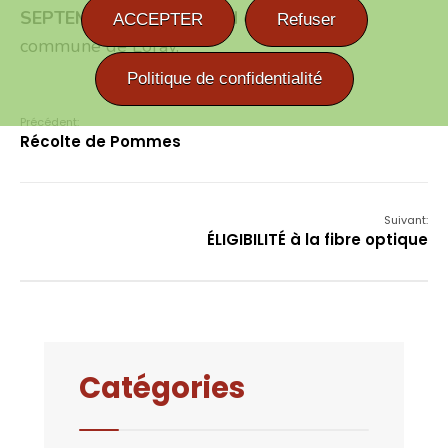
SEPTEMBRE de 8H A 12H environ
sur la
ACCEPTER
Refuser
commune de Loray.
Politique de confidentialité
Précédent:
Récolte de Pommes
Suivant:
ÉLIGIBILITÉ à la fibre optique
Catégories