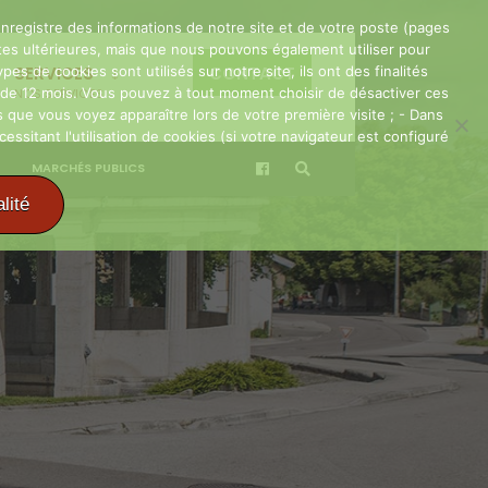
t enregistre des informations de notre site et de votre poste (pages
visites ultérieures, mais que nous pouvons également utiliser pour
pes de cookies sont utilisés sur notre site, ils ont des finalités
SERVICES
CONTACT
le de 12 mois. Vous pouvez à tout moment choisir de désactiver ces
NOS SERVICES
 que vous voyez apparaître lors de votre première visite ; - Dans
sitant l'utilisation de cookies (si votre navigateur est configuré
MARCHÉS PUBLICS
lité