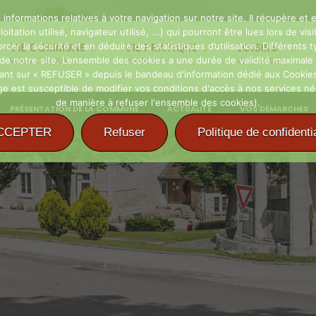
 informations relatives à votre navigation sur notre site. Il récupère e
oitation utilisé, navigateur utilisé, ...) qui pourront être lues lors de 
er la sécurité et en déduire des statistiques d’utilisation. Différents ty
VIE COMMUNE
VIE PRATIQUE
LOISIRS
n de notre site. L’ensemble des cookies a une durée de validité maxima
VOUS ET NOUS
VOTRE VIE
VOS LOISIRS
uant sur « REFUSER » depuis le bandeau d'information dédié aux Cookies
 est susceptible de modifier vos conditions d'accès à nos services néces
de manière à refuser l'ensemble des cookies).
PRÉSENTATION DE LA COMMUNE
ACTUALITÉ
VOS DÉMARCHES
CCEPTER
Refuser
Politique de confidentia