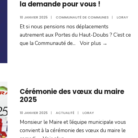
la demande pour vous !
10 JANVIER 2025
|
COMMUNAUTÉ DE COMMUNES
|
LORAY
Et si nous pensions nos déplacements
autrement aux Portes du Haut-Doubs ? C’est ce
Y’LICO,
que la Communauté de
...
Voir plus →
le
service
de
navettes
à
Cérémonie des vœux du maire
la
2025
demande
pour
10 JANVIER 2025
|
ACTUALITÉ
|
LORAY
vous
Monsieur le Maire et l’équipe municipale vous
!
convient à la cérémonie des vœux du maire le