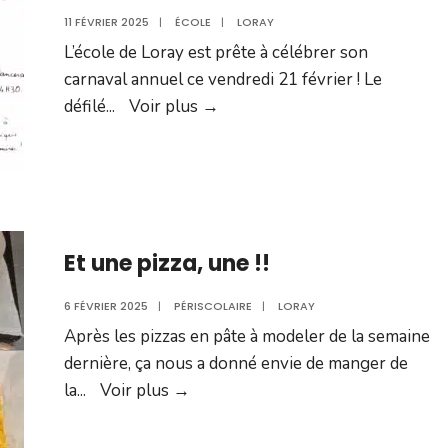
com
11 FÉVRIER 2025
|
ÉCOLE
|
LORAY
!
L’école de Loray est prête à célébrer son
carnaval annuel ce vendredi 21 février ! Le
Carnaval
défilé
...
Voir plus →
de
l’école
de
Loray
–
Et une pizza, une !!
Vendredi
21
6 FÉVRIER 2025
|
PÉRISCOLAIRE
|
LORAY
Février
Après les pizzas en pâte à modeler de la semaine
dernière, ça nous a donné envie de manger de
Et
la
...
Voir plus →
une
pizza,