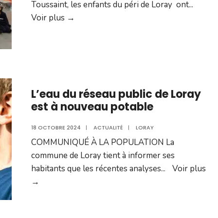
Toussaint, les enfants du péri de Loray ont
...
Encore
Voir plus →
un
terrifiant
repas
au
péri
L’eau du réseau public de Loray
de
est à nouveau potable
Loray…
18 OCTOBRE 2024
|
ACTUALITÉ
|
LORAY
COMMUNIQUÉ À LA POPULATION La
commune de Loray tient à informer ses
habitants que les récentes analyses
...
Voir plus
L’eau
→
du
réseau