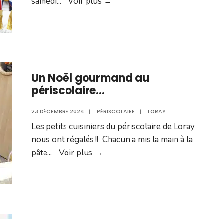
Cérémonie
samedi
...
Voir plus →
des
vœux
du
maire
2025
Un Noël gourmand au
périscolaire…
23 DÉCEMBRE 2024
|
PÉRISCOLAIRE
|
LORAY
Les petits cuisiniers du périscolaire de Loray
nous ont régalés !! Chacun a mis la main à la
Un
pâte
...
Voir plus →
Noël
gourmand
au
périscolaire…