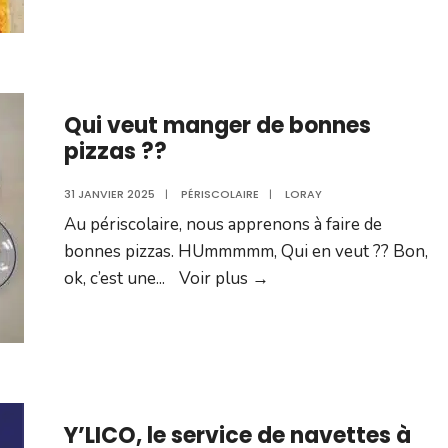
une !!
Qui veut manger de bonnes
pizzas ??
31 JANVIER 2025
|
PÉRISCOLAIRE
|
LORAY
Au périscolaire, nous apprenons à faire de
bonnes pizzas. HUmmmmm, Qui en veut ?? Bon,
Qui
ok, c’est une
...
Voir plus →
veut
manger
de
bonnes
pizzas ??
Y’LICO, le service de navettes à