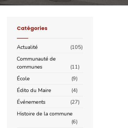
Catégories
Actualité
(105)
Communauté de
communes
(11)
stionnaire
École
(9)
ilités
Édito du Maire
(4)
ntalières
Événements
(27)
re
Histoire de la commune
(6)