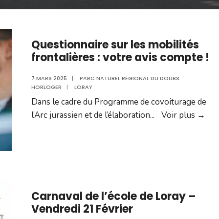
Questionnaire sur les mobilités
frontalières : votre avis compte !
7 MARS 2025
|
PARC NATUREL RÉGIONAL DU DOUBS
HORLOGER
|
LORAY
Dans le cadre du Programme de covoiturage de
Que
l’Arc jurassien et de l’élaboration
...
Voir plus →
sur
les
mob
fro
:
vot
Carnaval de l’école de Loray –
Vendredi 21 Février
avis