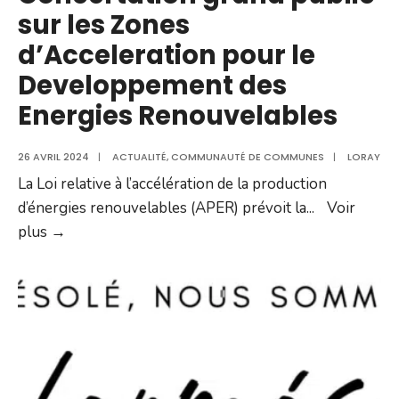
sur les Zones
d’Acceleration pour le
Developpement des
Energies Renouvelables
26 AVRIL 2024
|
ACTUALITÉ
,
COMMUNAUTÉ DE COMMUNES
|
LORAY
La Loi relative à l’accélération de la production
d’énergies renouvelables (APER) prévoit la
...
Voir
Concertation
plus →
grand
public
sur
les
Zones
d’Acceleration