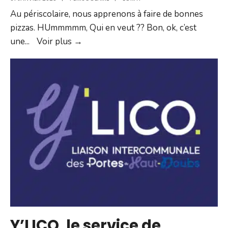
Au périscolaire, nous apprenons à faire de bonnes
pizzas. HUmmmmm, Qui en veut ?? Bon, ok, c’est
Qui
une
...
Voir plus →
veut
manger
de
bonnes
pizzas ??
Y’LICO, le service de