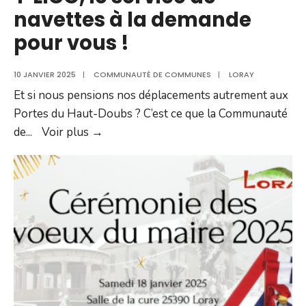
navettes à la demande
pour vous !
10 JANVIER 2025
|
COMMUNAUTÉ DE COMMUNES
|
LORAY
Et si nous pensions nos déplacements autrement aux
Portes du Haut-Doubs ? C’est ce que la Communauté
Y’LICO,
de
...
Voir plus →
le
service
de
navettes
à
la
demande
pour
vous