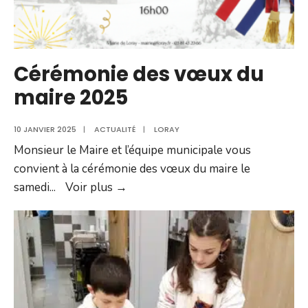
!
Cérémonie des vœux du
maire 2025
10 JANVIER 2025
|
ACTUALITÉ
|
LORAY
Monsieur le Maire et l’équipe municipale vous
convient à la cérémonie des vœux du maire le
Cérémonie
samedi
...
Voir plus →
des
vœux
du
maire
2025