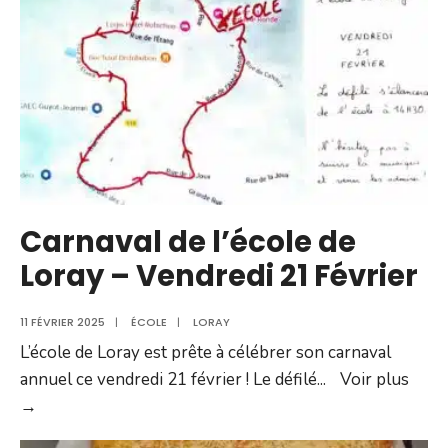
:
votre
avis
compte
!
Carnaval de l’école de
Loray – Vendredi 21 Février
11 FÉVRIER 2025
|
ÉCOLE
|
LORAY
L’école de Loray est prête à célébrer son carnaval
annuel ce vendredi 21 février ! Le défilé
...
Voir plus
Carnaval
→
de