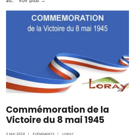
Redevance
au
...
Voir plus →
incitative
et
personne
seule
au
foyer
Commémoration de la
Victoire du 8 mai 1945
2 MAI 2024
|
ÉVÉNEMENTS
|
LORAY