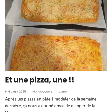
l’école
de
Loray
–
Vendredi
21
Février
Et une pizza, une !!
6 FÉVRIER 2025
|
PÉRISCOLAIRE
|
LORAY
Après les pizzas en pâte à modeler de la semaine
dernière, ça nous a donné envie de manger de la
...