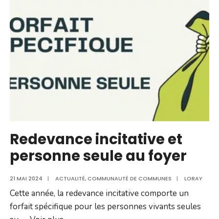
de
Loray
pour
la
rentrée
de
septembre
2024
Redevance incitative et
personne seule au foyer
21 MAI 2024
|
ACTUALITÉ
,
COMMUNAUTÉ DE COMMUNES
|
LORAY
Cette année, la redevance incitative comporte un
forfait spécifique pour les personnes vivants seules