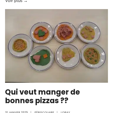
Et
Voir plus →
une
pizza,
une !!
Qui veut manger de
bonnes pizzas ??
31 JANVIER 2025
|
PÉRISCOLAIRE
|
LORAY