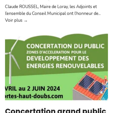
Claude ROUSSEL, Maire de Loray, les Adjoints et
l’ensemble du Conseil Municipal ont l’honneur de
...
Commémoration
Voir plus →
de
la
Victoire
du
8
mai
1945
Concertation grand public