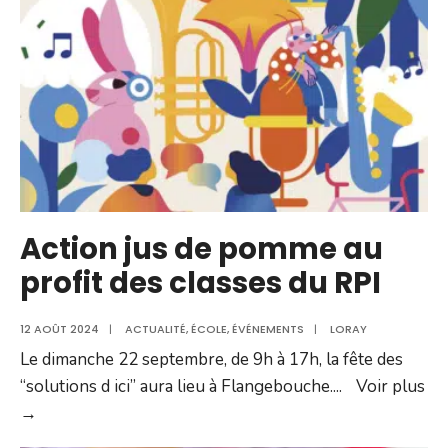
du
réseau
public
Action jus de pomme au
profit des classes du RPI
12 AOÛT 2024
|
ACTUALITÉ
,
ÉCOLE
,
ÉVÉNEMENTS
|
LORAY
Le dimanche 22 septembre, de 9h à 17h, la fête des
“solutions d ici” aura lieu à Flangebouche.
...
Voir plus
Action
→
jus