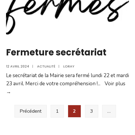
pour
le
Developpement
des
Energies
Renouvelables
Fermeture secrétariat
12 AVRIL 2024
|
ACTUALITÉ
|
LORAY
Le secrétariat de la Mairie sera fermé lundi 22 et mardi
23 avril. Merci de votre compréhension !
...
Voir plus
Fermeture
→
secrétariat
Pagination
Précédent
1
2
3
…
des
publications