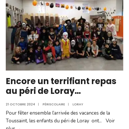
Encore un terrifiant repas
au péri de Loray…
21 OCTOBRE 2024
|
PÉRISCOLAIRE
|
LORAY
Pour fêter ensemble l’arrivée des vacances de la
Toussaint, les enfants du péri de Loray ont
...
Voir
Encore
plus →