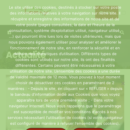
Search
Skip
Le site utilise des cookies, destinés à stocker sur votre poste
for:
to
MENU
des informations relatives à votre navigation sur notre site. Il
récupère et enregistre des informations de notre site et de
content
votre poste (pages consultées, la date et l'heure de la
consultation, système d’exploitation utilisé, navigateur utilisé,
...) qui pourront être lues lors de visites ultérieures, mais que
nous pouvons également utiliser pour analyser et améliorer le
fonctionnement de notre site, en renforcer la sécurité et en
Actualité
déduire des statistiques d’utilisation. Différents types de
cookies sont utilisés sur notre site, ils ont des finalités
différentes. Certains peuvent être nécessaires à votre
utilisation de notre site. L’ensemble des cookies a une durée
de validité maximale de 12 mois. Vous pouvez à tout moment
choisir de désactiver ces cookies en paramétrant de 2
manières : - Depuis le site, en cliquant sur « REFUSER » depuis
le bandeau d'information dédié aux Cookies que vous voyez
apparaître lors de votre première visite ; - Dans votre
navigateur Internet. Nous vous rappelons que le paramétrage
est susceptible de modifier vos conditions d'accès à nos
services nécessitant l'utilisation de cookies (si votre navigateur
est configuré de manière à refuser l'ensemble des cookies).