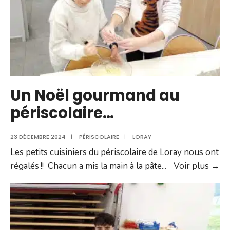
Un Noël gourmand au
périscolaire…
23 DÉCEMBRE 2024
|
PÉRISCOLAIRE
|
LORAY
Les petits cuisiniers du périscolaire de Loray nous ont
U
régalés !! Chacun a mis la main à la pâte
...
Voir plus →
No
go
au
pé