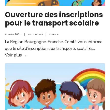
de
Belfort
Ouverture des inscriptions
–
pour le transport scolaire
2025
4 JUIN 2024
|
ACTUALITÉ
|
LORAY
La Région Bourgogne-Franche-Comté vous informe
que le site d’inscription aux transports scolaires
...
Ouverture
Voir plus →
des
inscriptions
pour
le
transport
scolaire