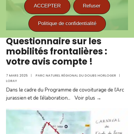
ACCEPTER
Refuser
Politique de confidentialité
Questionnaire sur les
mobilités frontalières :
votre avis compte !
7 MARS 2025
|
PARC NATUREL RÉGIONAL DU DOUBS HORLOGER
|
LORAY
Dans le cadre du Programme de covoiturage de l’Arc
Questionnaire
jurassien et de l’élaboration
...
Voir plus →
sur
les
mobilités
frontalières