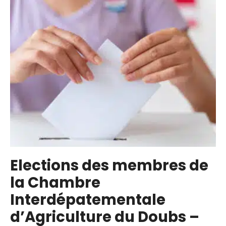
de
pomme
au
profit
des
classes
du
RPI
Elections des membres de
la Chambre
Interdépatementale
d’Agriculture du Doubs –