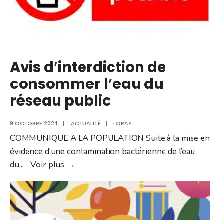
sa
rentrée
!
Avis d’interdiction de
consommer l’eau du
réseau public
9 OCTOBRE 2024
|
ACTUALITÉ
|
LORAY
COMMUNIQUE A LA POPULATION Suite à la mise en
évidence d’une contamination bactérienne de l’eau
Avis
du
...
Voir plus →
d’interdiction
de
consommer
l’eau