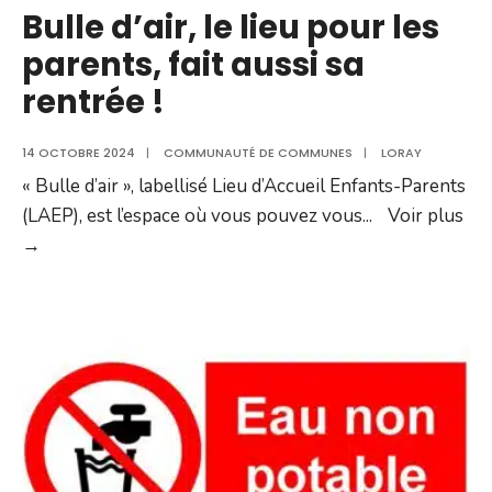
Bulle d’air, le lieu pour les
parents, fait aussi sa
rentrée !
14 OCTOBRE 2024
|
COMMUNAUTÉ DE COMMUNES
|
LORAY
« Bulle d’air », labellisé Lieu d’Accueil Enfants-Parents
(LAEP), est l’espace où vous pouvez vous
...
Voir plus
Bulle
→
d’air,
le
lieu
pour
les
parents,
fait
aussi