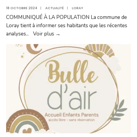
18 OCTOBRE 2024
|
ACTUALITÉ
|
LORAY
COMMUNIQUÉ À LA POPULATION La commune de
Loray tient à informer ses habitants que les récentes
L’eau
analyses
...
Voir plus →
du
réseau
public
de
Loray
est
à
nouveau
potable