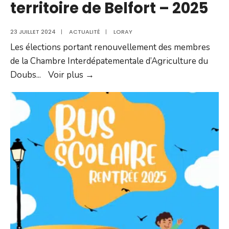
territoire de Belfort – 2025
23 JUILLET 2024
|
ACTUALITÉ
|
LORAY
Les élections portant renouvellement des membres
de la Chambre Interdépatementale d’Agriculture du
Elections
Doubs
...
Voir plus →
des
membres
de
la
Chambre
Interdépatementale
d’Agriculture
du
Doubs
–
territoire