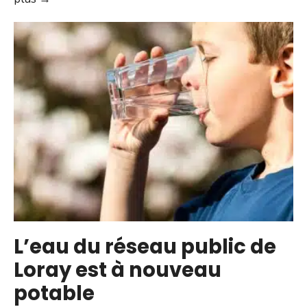
un
terrifiant
repas
au
péri
de
Loray…
L’eau du réseau public de
Loray est à nouveau
potable